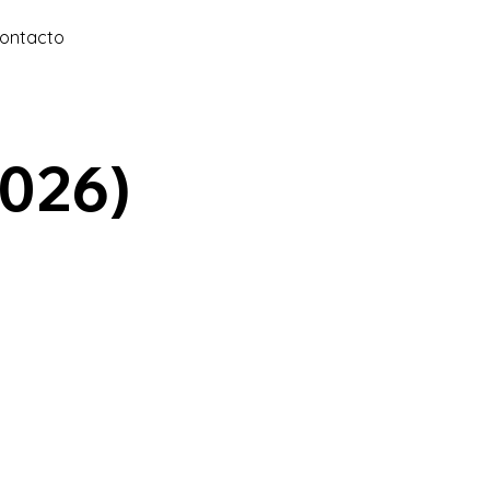
ontacto
026)